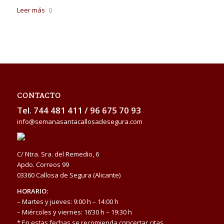
Leer más
CONTACTO
Tel.
744 481 411
/
96 675 70 93
info@semanasantacallosadesegura.com
C/ Ntra. Sra. del Remedio, 6
Apdo. Correos 99
03360 Callosa de Segura (Alicante)
HORARIO:
– Martes y jueves: 9:00 h – 14:00 h
– Miércoles y viernes: 16’30 h – 19:30 h
* En estas fechas se recomienda concertar citas.