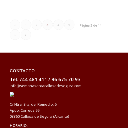
‹
1
2
3
4
5
Página 3 de 14
›
»
CONTACTO
Tel.
744 481 411
/
96 675 70 93
info@semanasantacallosadesegura.com
C/ Ntra. Sra. del Remedio, 6
Apdo. Correos 99
03360 Callosa de Segura (Alicante)
HORARIO: