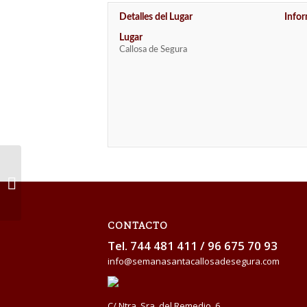
Detalles del Lugar
Info
Lugar
Callosa de Segura
Pregón Semana Santa Callosa de
Segura 2018
CONTACTO
Tel.
744 481 411
/
96 675 70 93
info@semanasantacallosadesegura.com
C/ Ntra. Sra. del Remedio, 6