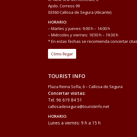
Apdo. Correos 99
03360 Callosa de Segura (Alicante)
HORARIO:
– Martes y jueves: 9:00 h – 14:00 h
– Miércoles y viernes: 16’30 h – 19:30 h
* En estas fechas se recomienda concertar citas
Cómo llegar
TOURIST INFO
Plaza Reina Sofía, 6 – Callosa de Segura
Concertar visitas:
Tel.
96 619 84 51
callosadesegura@touristinfo.net
HORARIO:
Lunes a viernes: 9 h a 15 h