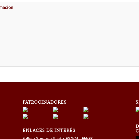
rmación
PATROCINADORES
S
D
ENLACES DE INTERÉS
C
Folleto Semana Santa:
ES/VAL
-
EN/FR