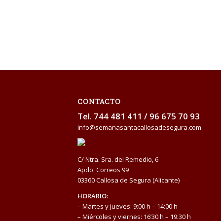
CONTACTO
Tel.
744 481 411
/
96 675 70 93
info@semanasantacallosadesegura.com
C/ Ntra. Sra. del Remedio, 6
Apdo. Correos 99
03360 Callosa de Segura (Alicante)
HORARIO:
– Martes y jueves: 9:00 h – 14:00 h
– Miércoles y viernes: 16’30 h – 19:30 h