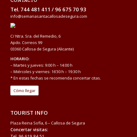
CONTACTO
Tel.
744 481 411
/
96 675 70 93
info@semanasantacallosadesegura.com
C/ Ntra. Sra. del Remedio, 6
Apdo. Correos 99
03360 Callosa de Segura (Alicante)
HORARIO:
– Martes y jueves: 9:00 h – 14:00 h
– Miércoles y viernes: 16’30 h – 19:30 h
* En estas fechas se recomienda concertar citas.
Cómo llegar
TOURIST INFO
Plaza Reina Sofía, 6 – Callosa de Segura
Concertar visitas:
Tel.
96 619 84 51